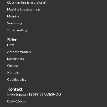
k
n
a
Gasskärning & laserskärning
-
m
Maskinell bearbetning
f
Mätning
Svetsning
Ytbehandling
Sidor
Hem
Arbetsområden
Maskinpark
Om oss
Kontakt
Cookiepolicy
Kontakt
Industrigatan 12 599 33 ÖDESHÖG
0144-156 50