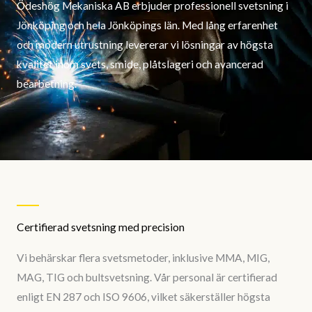
Ödeshög Mekaniska AB erbjuder professionell svetsning i
Jönköping och hela Jönköpings län. Med lång erfarenhet
och modern utrustning levererar vi lösningar av högsta
kvalitet inom svets, smide, plåtslageri och avancerad
bearbetning.
Certifierad svetsning med precision
Vi behärskar flera svetsmetoder, inklusive MMA, MIG,
MAG, TIG och bultsvetsning. Vår personal är certifierad
enligt EN 287 och ISO 9606, vilket säkerställer högsta