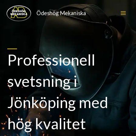
Hoppa
Ödeshög Mekaniska
till
innehåll
Professionell
svetsning i
Jönköping med
hög kvalitet