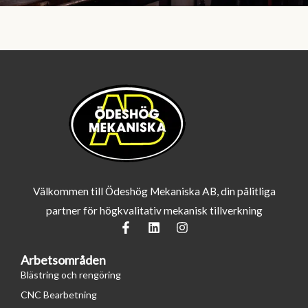
Välkommen till Ödeshög Mekaniska AB, din pålitliga
partner för högkvalitativ mekanisk tillverkning
F
L
I
a
i
n
c
n
s
Arbetsområden
e
k
t
b
e
a
Blästring och rengöring
o
d
g
CNC Bearbetning
o
i
r