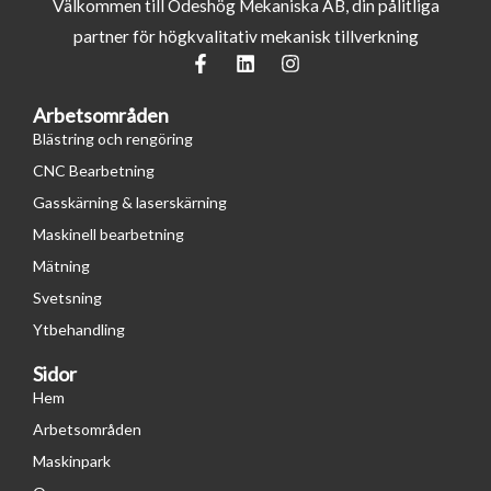
Välkommen till Ödeshög Mekaniska AB, din pålitliga
partner för högkvalitativ mekanisk tillverkning
F
L
I
a
i
n
c
n
s
Arbetsområden
e
k
t
b
e
a
Blästring och rengöring
o
d
g
CNC Bearbetning
o
i
r
k
n
a
Gasskärning & laserskärning
-
m
Maskinell bearbetning
f
Mätning
Svetsning
Ytbehandling
Sidor
Hem
Arbetsområden
Maskinpark