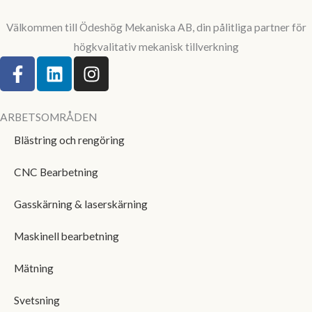
Välkommen till Ödeshög Mekaniska AB, din pålitliga partner för
högkvalitativ mekanisk tillverkning
F
L
I
a
i
n
c
n
s
e
k
t
ARBETSOMRÅDEN
b
e
a
Blästring och rengöring
o
d
g
o
i
r
CNC Bearbetning
k
n
a
-
m
Gasskärning & laserskärning
f
Maskinell bearbetning
Mätning
Svetsning