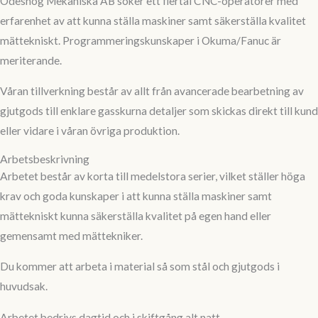
Ödeshög Mekaniska AB söker ett flertal CNC-operatörer med
erfarenhet av att kunna ställa maskiner samt säkerställa kvalitet
mättekniskt. Programmeringskunskaper i Okuma/Fanuc är
meriterande.
Våran tillverkning består av allt från avancerade bearbetning av
gjutgods till enklare gasskurna detaljer som skickas direkt till kund
eller vidare i våran övriga produktion.
Arbetsbeskrivning
Arbetet består av korta till medelstora serier, vilket ställer höga
krav och goda kunskaper i att kunna ställa maskiner samt
mättekniskt kunna säkerställa kvalitet på egen hand eller
gemensamt med mättekniker.
Du kommer att arbeta i material så som stål och gjutgods i
huvudsak.
Arbetet bedrivs dagtid och i skiftgång alt natt.