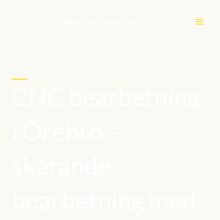
Hoppa
till
Ödeshög Mekaniska
innehåll
CNC bearbetning
i Örebro –
skärande
bearbetning med