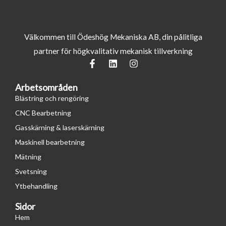
Välkommen till Ödeshög Mekaniska AB, din pålitliga
partner för högkvalitativ mekanisk tillverkning
F
L
I
a
i
n
c
n
s
Arbetsområden
e
k
t
b
e
a
Blästring och rengöring
o
d
g
CNC Bearbetning
o
i
r
k
n
a
Gasskärning & laserskärning
-
m
Maskinell bearbetning
f
Mätning
Svetsning
Ytbehandling
Sidor
Hem