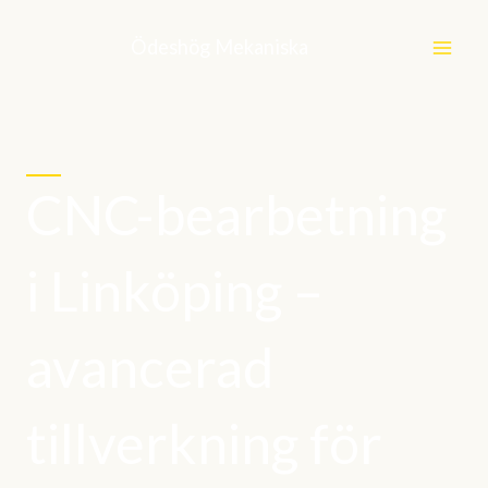
Hoppa
till
Ödeshög Mekaniska
innehåll
CNC-bearbetning
i Linköping –
avancerad
tillverkning för