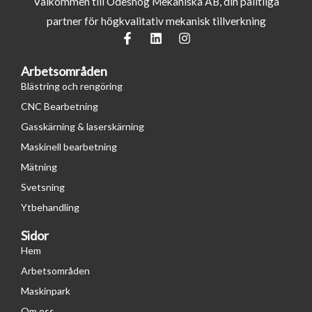
Välkommen till Ödeshög Mekaniska AB, din pålitliga
partner för högkvalitativ mekanisk tillverkning
F
L
I
a
i
n
c
n
s
Arbetsområden
e
k
t
b
e
a
Blästring och rengöring
o
d
g
CNC Bearbetning
o
i
r
k
n
a
Gasskärning & laserskärning
-
m
Maskinell bearbetning
f
Mätning
Svetsning
Ytbehandling
Sidor
Hem
Arbetsområden
Maskinpark
Om oss